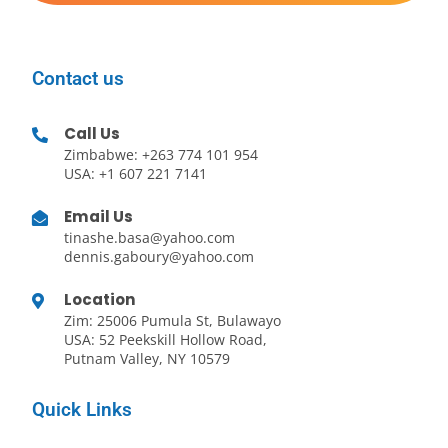
Contact us
Call Us
Zimbabwe: +263 774 101 954
USA: +1 607 221 7141
Email Us
tinashe.basa@yahoo.com
dennis.gaboury@yahoo.com
Location
Zim: 25006 Pumula St, Bulawayo
USA: 52 Peekskill Hollow Road,
Putnam Valley, NY 10579
Quick Links