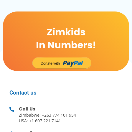
Zimkids
In Numbers!
Contact us
Call Us
Zimbabwe: +263 774 101 954
USA: +1 607 221 7141